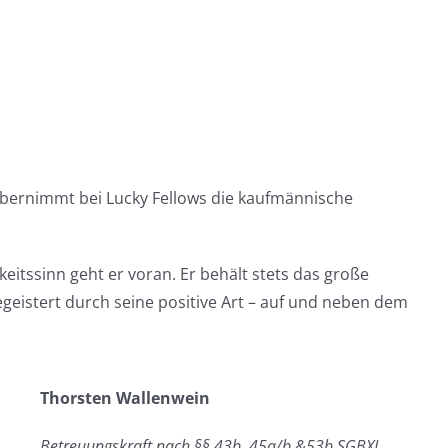
bernimmt bei Lucky Fellows die kaufmännische
keitssinn geht er voran. Er behält stets das große
eistert durch seine positive Art – auf und neben dem
Thorsten Wallenwein
Betreuungskraft nach §§ 43b, 45a/b &53b SGBXI